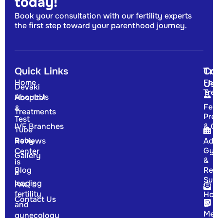
today!
Book your consultation with our fertility experts
the first step toward your parenthood journey.
Quick Links
Tr
Co
Home
Fert
Us
Devaki
Tre
About Us
Hospital
Fert
&
Treatments
Pre
Test
IVF Branches
& G
Tube
Baby
Reviews
Adv
Gyn
Center
Gallery
&
is
Blog
Rep
a
Sur
leading
FAQ's
fertility
Hor
Contact Us
&
and
Men
gynecology