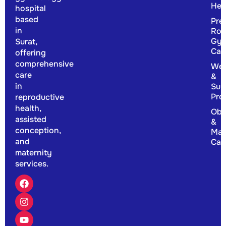
Hea
hospital
based
Pre
in
Rou
Gyn
Surat,
Car
offering
comprehensive
Wel
care
&
in
Sup
Pro
reproductive
health,
Obs
assisted
&
conception,
Mat
and
Car
maternity
services.