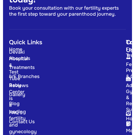
Book your consultation with our fertility experts
the first step toward your parenthood journey.
Quick Links
Tr
Co
Home
Fert
Us
Devaki
Tre
About Us
Hospital
Fert
&
Treatments
Pre
Test
IVF Branches
& G
Tube
Baby
Reviews
Adv
Gyn
Center
Gallery
&
is
Blog
Rep
a
Sur
leading
FAQ's
fertility
Hor
Contact Us
&
and
Men
gynecology