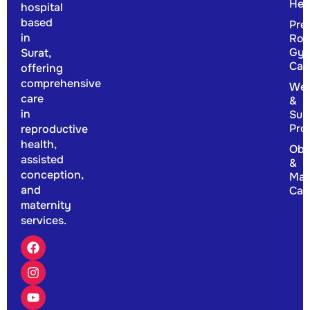
Hea
hospital
based
Pre
in
Rou
Gyn
Surat,
Car
offering
comprehensive
Wel
care
&
in
Sup
Pro
reproductive
health,
Obs
assisted
&
conception,
Mat
and
Car
maternity
services.