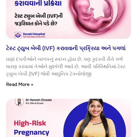
ટેસ્ટ ટ્યુબ બેબી (IVF) કરાવવાની પ્રક્રિયા અને પગલાં
ઘણાં દંપતીઓને બાળકનું સ્વપ્ન હોય છે, પણ કુદરતી રીતે ગર્ભ
ધારણ કરવામાં તેઓને મુશ્કેલી આવે છે. આવી પરિસ્થિતિમાં ટેસ્ટ
ટ્યુબ બેબી (IVF) જેવી આધુનિક ટેકનોલોજી
Read More »