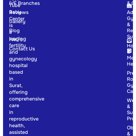
IVF Branches
& G
Tube
Baby
Reviews
Adv
Gyn
Center
Gallery
&
is
Blog
Rep
a
Sur
leading
FAQ's
fertility
Hor
Contact Us
&
and
Men
gynecology
Hea
hospital
based
Pre
in
Rou
Gyn
Surat,
Car
offering
comprehensive
Wel
care
&
in
Sup
Pro
reproductive
health,
Obs
assisted
&