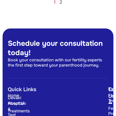
1
2
Schedule your consultation
today!
Book your consultation with our fertility experts
the first step toward your parenthood journey.
Quick Links
Tr
Co
Home
Fert
Us
Devaki
Tre
About Us
Hospital
Fert
&
Treatments
Pre
Test