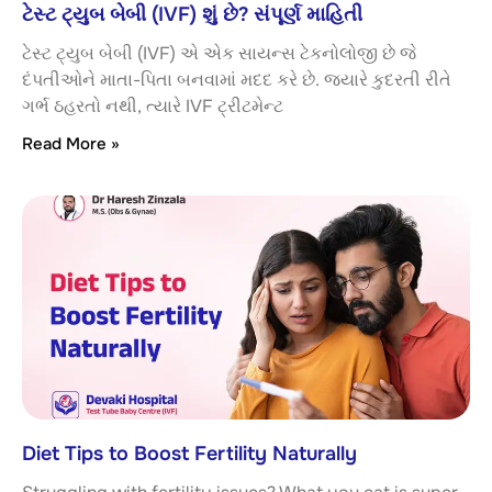
ટેસ્ટ ટ્યુબ બેબી (IVF) શું છે? સંપૂર્ણ માહિતી
ટેસ્ટ ટ્યુબ બેબી (IVF) એ એક સાયન્સ ટેકનોલોજી છે જે
દંપતીઓને માતા-પિતા બનવામાં મદદ કરે છે. જ્યારે કુદરતી રીતે
ગર્ભ ઠહરતો નથી, ત્યારે IVF ટ્રીટમેન્ટ
Read More »
Diet Tips to Boost Fertility Naturally