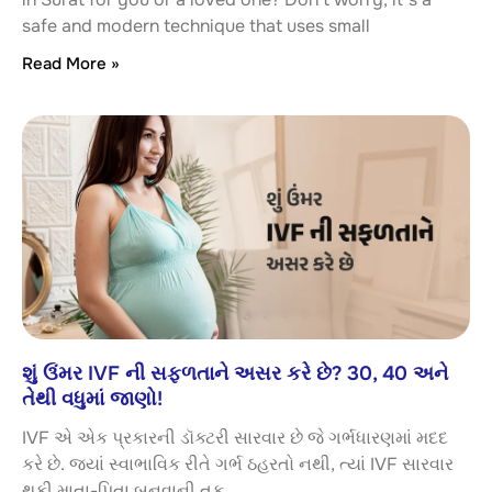
safe and modern technique that uses small
Read More »
શું ઉંમર IVF ની સફળતાને અસર કરે છે? 30, 40 અને
તેથી વધુમાં જાણો!
IVF એ એક પ્રકારની ડૉક્ટરી સારવાર છે જે ગર્ભધારણમાં મદદ
કરે છે. જ્યાં સ્વાભાવિક રીતે ગર્ભ ઠહરતો નથી, ત્યાં IVF સારવાર
થકી માતા-પિતા બનવાની તક