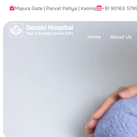
Majura Gate
|
Parvat Patiya
|
Kamrej
+91 90163 579
Home
About Us