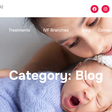
92
Treatments
IVF Branches
Blog
Contac
Category: Blog