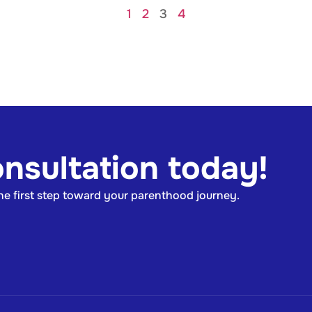
1
2
3
4
nsultation today!
the first step toward your parenthood journey.