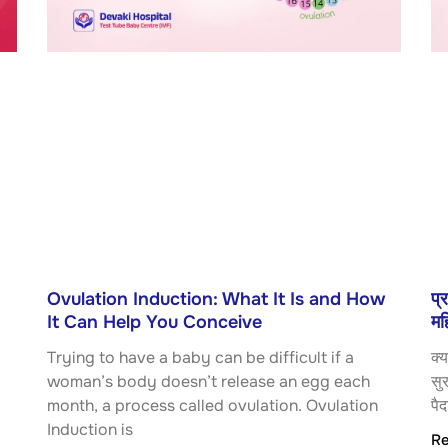
Ovulation Induction: What It Is and How
प्
It Can Help You Conceive
मह
Trying to have a baby can be difficult if a
क्
woman’s body doesn’t release an egg each
सुर
month, a process called ovulation. Ovulation
पैद
Induction is
Re