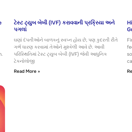
e
ટેસ્ટ ટ્યુબ બેબી (IVF) કરાવવાની પ્રક્રિયા અને
H
પગલાં
Gu
ઘણાં દંપતીઓને બાળકનું સ્વપ્ન હોય છે, પણ કુદરતી રીતે
Fi
ગર્ભ ધારણ કરવામાં તેઓને મુશ્કેલી આવે છે. આવી
fe
n.
પરિસ્થિતિમાં ટેસ્ટ ટ્યુબ બેબી (IVF) જેવી આધુનિક
so
ટેકનોલોજી
ca
Read More »
Re