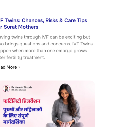
VF Twins: Chances, Risks & Care Tips
or Surat Mothers
ving twins through IVF can be exciting but
so brings questions and concerns. IVF Twins
ppen when more than one embryo grows
ter fertility treatment.
ad More »