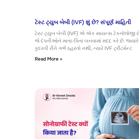
ટેસ્ટ ટ્યુબ બેબી (IVF) શું છે? સંપૂર્ણ માહિતી
ટેસ્ટ ટ્યુબ બેબી (IVF) એ એક સાયન્સ ટેકનોલોજી છ
જે દંપતીઓને માતા-પિતા બનવામાં મદદ કરે છે. જ્યારે
કુદરતી રીતે ગર્ભ ઠહરતો નથી, ત્યારે IVF ટ્રીટમેન્ટ
Read More »