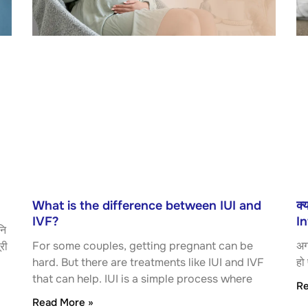
What is the difference between IUI and
क्
IVF?
In
नि
For some couples, getting pregnant can be
अग
री
hard. But there are treatments like IUI and IVF
हो 
that can help. IUI is a simple process where
Re
Read More »