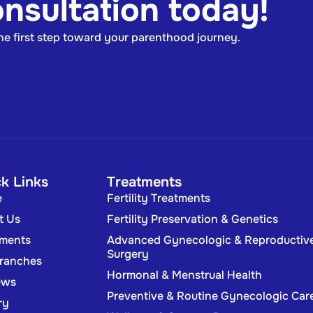
nsultation today!
the first step toward your parenthood journey.
k Links
Treatments
e
Fertility Treatments
t Us
Fertility Preservation & Genetics
tments
Advanced Gynecologic & Reproductiv
Surgery
Branches
Hormonal & Menstrual Health
ews
Preventive & Routine Gynecologic Car
ry