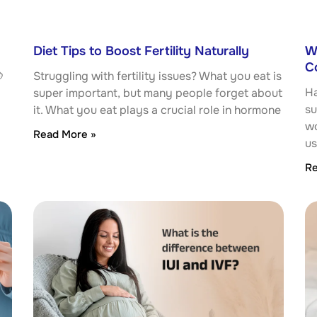
Diet Tips to Boost Fertility Naturally
W
C
ે
Struggling with fertility issues? What you eat is
Ha
super important, but many people forget about
su
it. What you eat plays a crucial role in hormone
wo
Read More »
us
Re