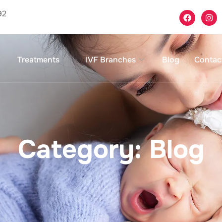
92
Treatments
IVF Branches
Blog
Contac
Category: Blog