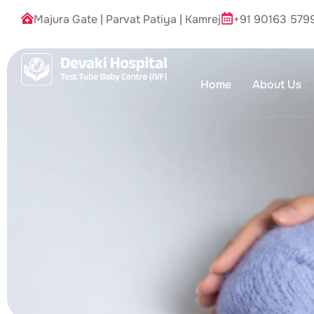
Majura Gate
|
Parvat Patiya
|
Kamrej
+91 90163 579
Home
About Us