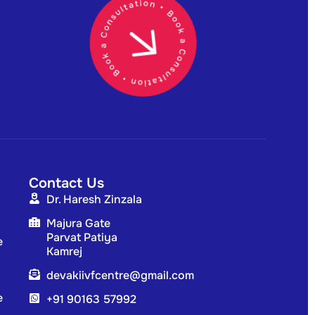
Contact Us
Dr. Haresh Zinzala
Majura Gate
Parvat Patiya
e
Kamrej
devakiivfcentre@gmail.com
e
+91 90163 57992